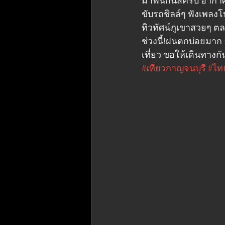
มาฟินกันสิครับ อากาศท
ขับรถชิลล์ๆ ฟังเพล
ทิวทัศน์ภูเขาสวยๆ ตล
ช่วงนี้!ฝนตกบ่อยมาก
เที่ยว ขอให้เดินทางก
#เที่ยวกาญจนบุรี
#ไท