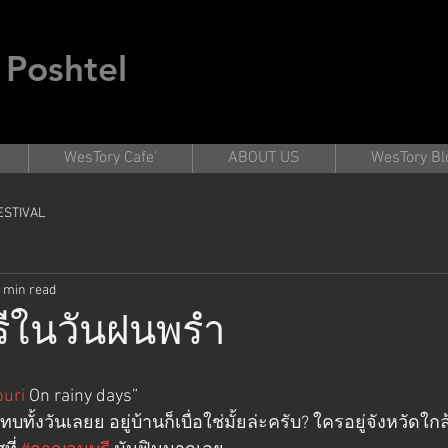
 Poshtel
WesTory Cafe'
ABOUT US
WesTory Bl
ESTIVAL
 min read
ีในวันฝนพรำ
uri
 On rainy days” 
บทั้งวันเลยย อยู่บ้านก็เบื่อใช่มั้ยล่ะครับ? ใครอยู่จังหวัดใ