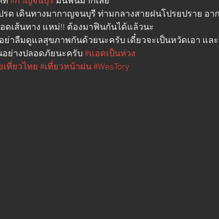
ี่ 
#กาญจนบุรี
 มันฟินมากเลย
งโปรด เดินทางมากาญจนบุรี ท่ามกลางสายฝนโปรยปราย อาก
อดเส้นทาง แหม่!! ต้องมาฟินกันได้แล้วนะ 
 อย่าลืมดูแลสุขภาพกันด้วยนะครับ เดี๋ยวจะเป็นหวัดเอา แล
ันอย่างปลอดภัยนะครับ 
#แอดเป็นห่วง
ยเที่ยวไทย
#เที่ยวหน้าฝน
#WesTory