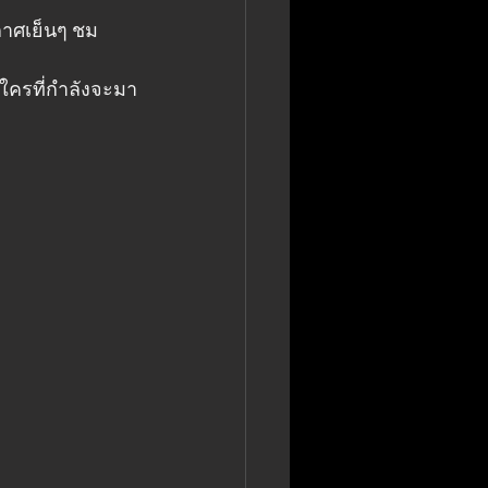
าศเย็นๆ ชม
ะใครที่กำลังจะมา