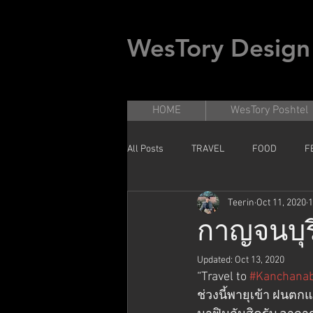
WesTory Design
HOME
WesTory Poshtel
All Posts
TRAVEL
FOOD
F
Teerin
Oct 11, 2020
1
กาญจนบุร
Updated:
Oct 13, 2020
“Travel to 
#Kanchanab
ช่วงนี้พายุเข้า ฝนตกแท